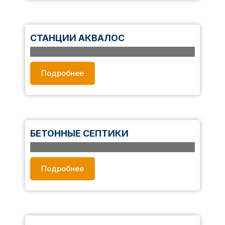
гарантирует их надежность.
СТАНЦИИ АКВАЛОС
В каталоге — септики Аквалос для частных домов
и дач с характеристиками и ценами. Модели для
Подробнее
разных условий эксплуатации. Все системы
проходят контроль качества, обеспечивая
надежность и долговечность.
БЕТОННЫЕ СЕПТИКИ
В каталоге — бетонные септики для частных
домов и дач с характеристиками и ценами.
Подробнее
Прочные и долговечные модели, подходящие
для различных условий эксплуатации.