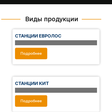
Виды продукции
СТАНЦИИ ЕВРОЛОС
В каталоге представлены септики для частных
домов и дач с описанием, характеристиками и
Подробнее
ценами. В линейке Евролос — серии БИО, ПРО,
ЭКО и ГРУНТ для разных условий эксплуатации.
Все системы проходят контроль качества, что
гарантирует надежность и долговечность.
СТАНЦИИ КИТ
В каталоге — септики КИТ для частных домов и
дач с характеристиками и ценами. Модели для
Подробнее
сезонного и круглогодичного использования. Все
септики проходят контроль качества, что