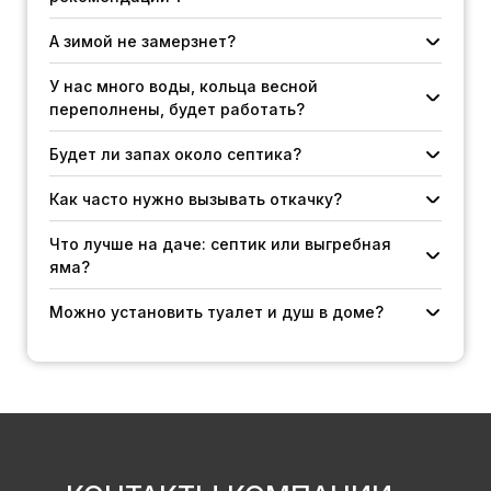
Биологические процессы в станции выделяют тепло,
А зимой не замерзнет?
что помогает предотвратить замерзание.
Горловина станции закрыта утеплённой крышкой и
У нас много воды, кольца весной
отсеком для электрики, дополнительно защищая от
переполнены, будет работать?
холода.
Насос работает по таймеру — включается
Будет ли запах около септика?
автоматически, когда есть электричество, и не требует
постоянного питания.
При длительном отсутствии пользователей (1-2 недели)
Как часто нужно вызывать откачку?
биологические процессы замедляются, система
спокойно засыпает и быстро восстанавливает работу
Что лучше на даче: септик или выгребная
при вашем приезде.
яма?
Можно установить туалет и душ в доме?